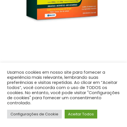
Mip
Usamos cookies em nosso site para fornecer a
Drenogrip 20 Blisters com 6 comp.
experiência mais relevante, lembrando suas
Cafeína 30mg + maleato de clorfeniramina 2mg +
preferências e visitas repetidas. Ao clicar em “Aceitar
dipirona 500mg
todos”, você concorda com o uso de TODOS os
cookies. No entanto, você pode visitar "Configurações
de cookies" para fornecer um consentimento
controlado.
Leia mais
Configurações de Cookie
Aceitar Todos