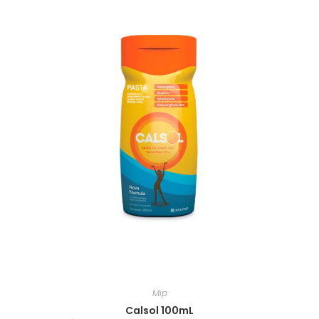
Mip
Calsol 100mL