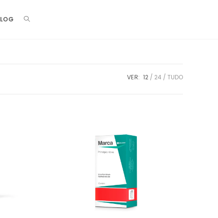
BLOG
VER:
12
24
TUDO